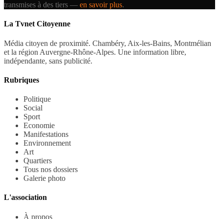
transmises à des tiers —
en savoir plus
.
La Tvnet Citoyenne
Média citoyen de proximité. Chambéry, Aix-les-Bains, Montmélian
et la région Auvergne-Rhône-Alpes. Une information libre,
indépendante, sans publicité.
Rubriques
Politique
Social
Sport
Economie
Manifestations
Environnement
Art
Quartiers
Tous nos dossiers
Galerie photo
L'association
À propos