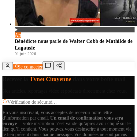
Art
Bénédicte nous parle de Walter Cobb de Mathilde de
Lagausie
01 juin 2026
Se connecter
Recevez la
Tvnet Citoyenne
dans votre boîte mail
Nos articles, reportages vidéo et podcasts directement chez vous.
Vérification de sécurité…
En vous inscrivant, vous acceptez de recevoir notre lettre
d’information par email.
Un email de confirmation vous sera
envoyé
— votre inscription n’est valide qu’après avoir cliqué sur le
lien qu’il contient.
Vous pouvez vous désinscrire à tout moment via
le lien présent dans chaque message. Vos données ne sont jamais