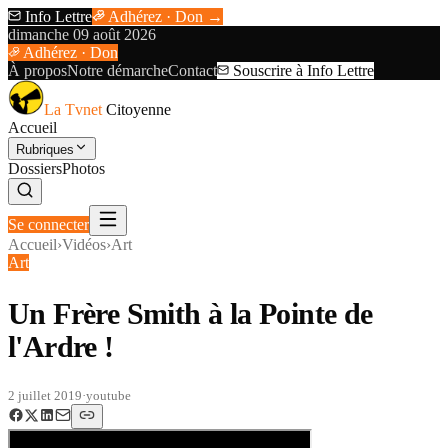
Info Lettre
Adhérez · Don →
dimanche 09 août 2026
Adhérez · Don
À propos
Notre démarche
Contact
Souscrire à Info Lettre
La Tvnet
Citoyenne
Accueil
Rubriques
Dossiers
Photos
Se connecter
Accueil
›
Vidéos
›
Art
Art
Un Frère Smith à la Pointe de
l'Ardre !
2 juillet 2019
·
youtube