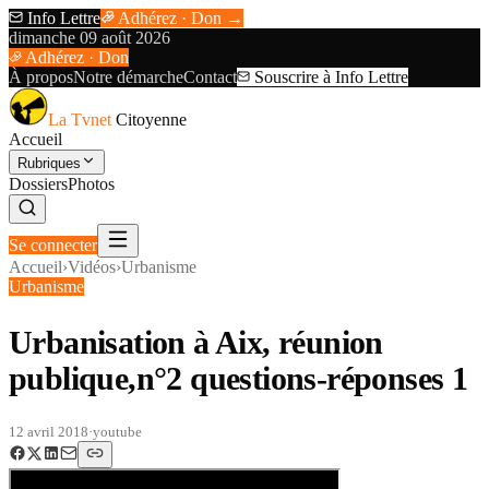
Info Lettre
Adhérez · Don →
dimanche 09 août 2026
Adhérez · Don
À propos
Notre démarche
Contact
Souscrire à Info Lettre
La Tvnet
Citoyenne
Accueil
Rubriques
Dossiers
Photos
Se connecter
Accueil
›
Vidéos
›
Urbanisme
Urbanisme
Urbanisation à Aix, réunion
publique,n°2 questions-réponses 1
12 avril 2018
·
youtube