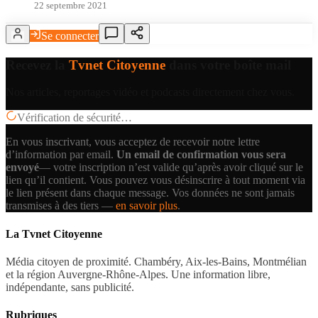
22 septembre 2021
Se connecter
Recevez la
Tvnet Citoyenne
dans votre boîte mail
Nos articles, reportages vidéo et podcasts directement chez vous.
Vérification de sécurité…
En vous inscrivant, vous acceptez de recevoir notre lettre
d’information par email.
Un email de confirmation vous sera
envoyé
— votre inscription n’est valide qu’après avoir cliqué sur le
lien qu’il contient.
Vous pouvez vous désinscrire à tout moment via
le lien présent dans chaque message. Vos données ne sont jamais
transmises à des tiers —
en savoir plus
.
La Tvnet Citoyenne
Média citoyen de proximité. Chambéry, Aix-les-Bains, Montmélian
et la région Auvergne-Rhône-Alpes. Une information libre,
indépendante, sans publicité.
Rubriques