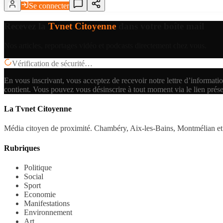
Se connecter
Recevez la
Tvnet Citoyenne
dans votre boîte mail
Nos articles, reportages vidéo et podcasts directement chez vous.
Vérification de sécurité…
En vous inscrivant, vous acceptez de recevoir notre lettre d’informatio
contient.
Vous pouvez vous désinscrire à tout moment via le lien prés
La Tvnet Citoyenne
Média citoyen de proximité. Chambéry, Aix-les-Bains, Montmélian et 
Rubriques
Politique
Social
Sport
Economie
Manifestations
Environnement
Art