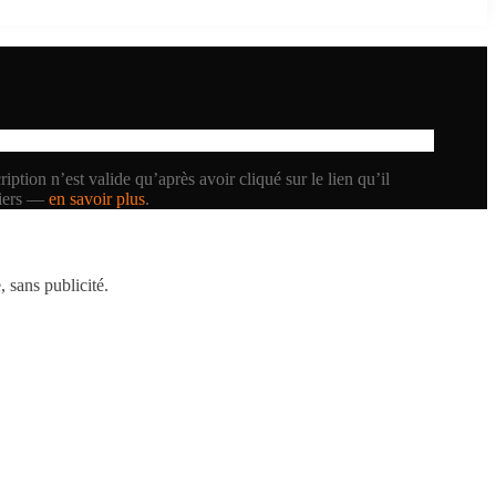
iption n’est valide qu’après avoir cliqué sur le lien qu’il
tiers —
en savoir plus
.
 sans publicité.