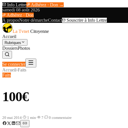
Info Lettre
Adhérez · Don →
samedi 08 août 2026
Adhérez · Don
À propos
Notre démarche
Contact
Souscrire à Info Lettre
La Tvnet
Citoyenne
Accueil
Rubriques
Dossiers
Photos
Se connecter
Accueil
›
Faits
Faits
100€
20 mai 2014
·
1
min
·
7
·
0
commentaire