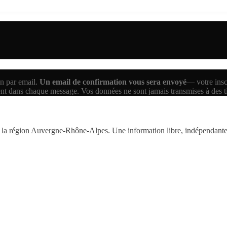
n par email.
Un email de confirmation vous sera envoyé
— votre inscr
ent dans chaque message. Vos données ne sont jamais transmises à des 
la région Auvergne-Rhône-Alpes. Une information libre, indépendante,