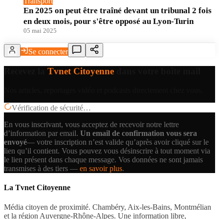
Transport
En 2025 on peut être traîné devant un tribunal 2 fois
en deux mois, pour s'être opposé au Lyon-Turin
05 mai 2025
Se connecter
Recevez la
Tvnet Citoyenne
dans votre boîte mail
Nos articles, reportages vidéo et podcasts directement chez vous.
Vérification de sécurité…
En vous inscrivant, vous acceptez de recevoir notre lettre
d’information par email.
Un email de confirmation vous sera
envoyé
— votre inscription n’est valide qu’après avoir cliqué sur le
lien qu’il contient.
Vous pouvez vous désinscrire à tout moment via
le lien présent dans chaque message. Vos données ne sont jamais
transmises à des tiers —
en savoir plus
.
La Tvnet Citoyenne
Média citoyen de proximité. Chambéry, Aix-les-Bains, Montmélian
et la région Auvergne-Rhône-Alpes. Une information libre,