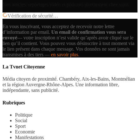
Nos articles, reportages vidéo et podcasts directement chez vous.
Vérification de sécurité…
En vous inscrivant, vous acceptez de recevoir notre lettre
d’information par email.
Un email de confirmation vous sera
envoyé
— votre inscription n’est valide qu’après avoir cliqué sur le
lien qu’il contient.
Vous pouvez vous désinscrire à tout moment via
le lien présent dans chaque message. Vos données ne sont jamais
transmises à des tiers —
en savoir plus
.
La Tvnet Citoyenne
Média citoyen de proximité. Chambéry, Aix-les-Bains, Montmélian
et la région Auvergne-Rhône-Alpes. Une information libre,
indépendante, sans publicité.
Rubriques
Politique
Social
Sport
Economie
Manifestations