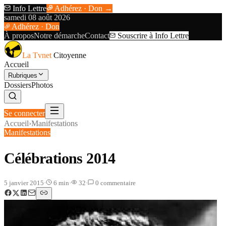
Info Lettre
Adhérez · Don →
samedi 08 août 2026
Adhérez · Don
À propos
Notre démarche
Contact
Souscrire à Info Lettre
La Tvnet
Citoyenne
Accueil
Rubriques
Dossiers
Photos
Se connecter
Accueil
›
Manifestations
Manifestations
Célébrations 2014
5 janvier 2015
·
6
min
·
32
·
0
commentaire