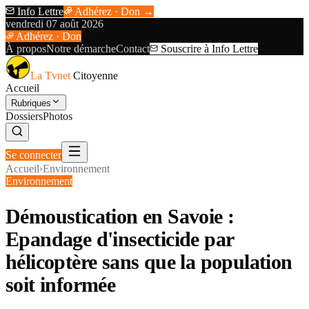
Info Lettre
Adhérez · Don →
vendredi 07 août 2026
Adhérez · Don
À propos
Notre démarche
Contact
Souscrire à Info Lettre
La Tvnet
Citoyenne
Accueil
Rubriques
Dossiers
Photos
Se connecter
Accueil
›
Environnement
Environnement
Démoustication en Savoie :
Epandage d'insecticide par
hélicoptère sans que la population
soit informée