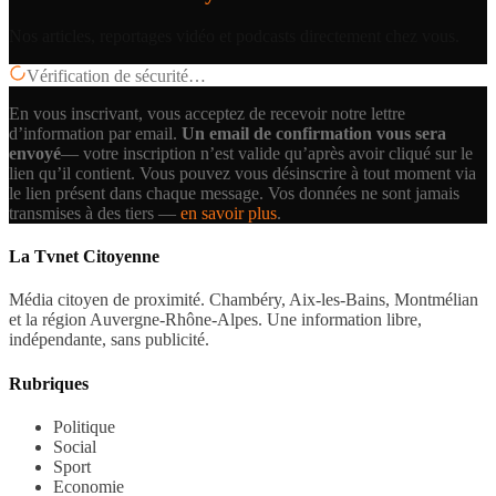
Nos articles, reportages vidéo et podcasts directement chez vous.
Vérification de sécurité…
En vous inscrivant, vous acceptez de recevoir notre lettre
d’information par email.
Un email de confirmation vous sera
envoyé
— votre inscription n’est valide qu’après avoir cliqué sur le
lien qu’il contient.
Vous pouvez vous désinscrire à tout moment via
le lien présent dans chaque message. Vos données ne sont jamais
transmises à des tiers —
en savoir plus
.
La Tvnet Citoyenne
Média citoyen de proximité. Chambéry, Aix-les-Bains, Montmélian
et la région Auvergne-Rhône-Alpes. Une information libre,
indépendante, sans publicité.
Rubriques
Politique
Social
Sport
Economie