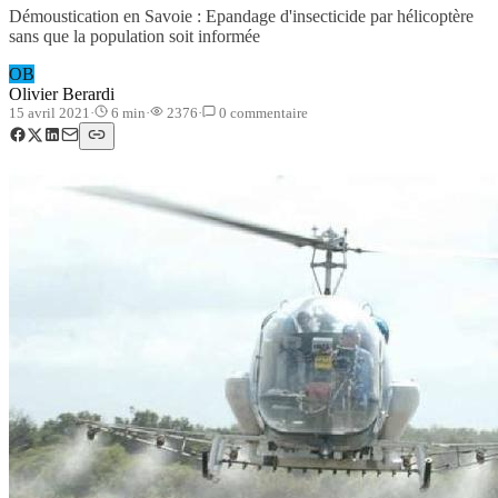
Démoustication en Savoie : Epandage d'insecticide par hélicoptère
sans que la population soit informée
OB
Olivier Berardi
15 avril 2021
·
6
min
·
2376
·
0
commentaire