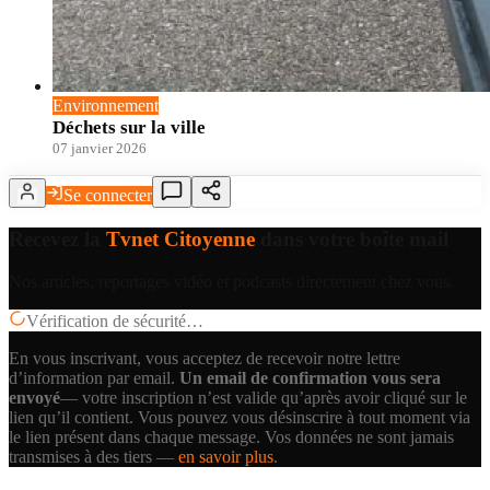
Environnement
Déchets sur la ville
07 janvier 2026
Se connecter
Recevez la
Tvnet Citoyenne
dans votre boîte mail
Nos articles, reportages vidéo et podcasts directement chez vous.
Vérification de sécurité…
En vous inscrivant, vous acceptez de recevoir notre lettre
d’information par email.
Un email de confirmation vous sera
envoyé
— votre inscription n’est valide qu’après avoir cliqué sur le
lien qu’il contient.
Vous pouvez vous désinscrire à tout moment via
le lien présent dans chaque message. Vos données ne sont jamais
transmises à des tiers —
en savoir plus
.