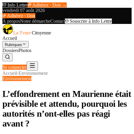
Info Lettre
Adhérez · Don →
vendredi 07 août 2026
Adhérez · Don
À propos
Notre démarche
Contact
Souscrire à Info Lettre
La Tvnet
Citoyenne
Accueil
Rubriques
Dossiers
Photos
Se connecter
Accueil
›
Environnement
Environnement
L’effondrement en Maurienne était
prévisible et attendu, pourquoi les
autorités n’ont-elles pas réagi
avant ?