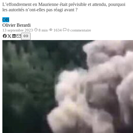
L’effondrement en Maurienne était prévisible et attendu, pourquoi
les autorités n’ont-elles pas réagi avant ?
OB
Olivier Berardi
13 septembre 2023
·
8
min
·
1634
·
0
commentaire