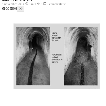
5 novembre 2014
·
3
min
·
3
·
0
commentaire