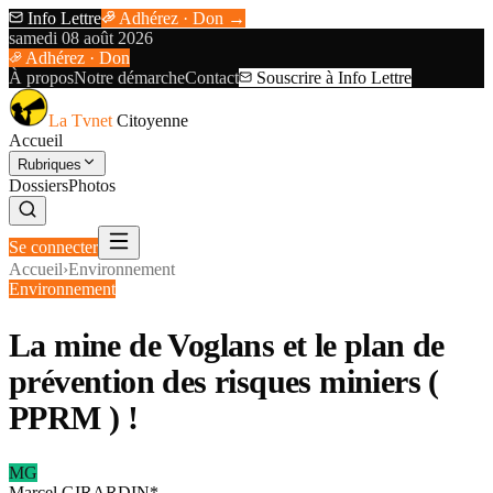
Info Lettre
Adhérez · Don →
samedi 08 août 2026
Adhérez · Don
À propos
Notre démarche
Contact
Souscrire à Info Lettre
La Tvnet
Citoyenne
Accueil
Rubriques
Dossiers
Photos
Se connecter
Accueil
›
Environnement
Environnement
La mine de Voglans et le plan de
prévention des risques miniers (
PPRM ) !
MG
Marcel GIRARDIN*