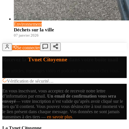
Environnement
Déchets sur la ville
07 janvier 2026
Se connecter
Recevez la
Tvnet Citoyenne
dans votre boîte mail
Nos articles, reportages vidéo et podcasts directement chez vous.
Vérification de sécurité…
En vous inscrivant, vous acceptez de recevoir notre lettre
d’information par email.
Un email de confirmation vous sera
envoyé
— votre inscription n’est valide qu’après avoir cliqué sur le
lien qu’il contient.
Vous pouvez vous désinscrire à tout moment via
le lien présent dans chaque message. Vos données ne sont jamais
transmises à des tiers —
en savoir plus
.
La Tvnet Citoyenne