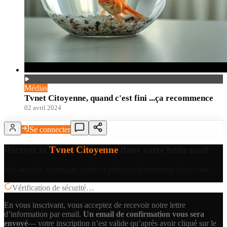
Médias
Tvnet Citoyenne, quand c'est fini ...ça recommence
02 avril 2024
Se connecter
Recevez la
Tvnet Citoyenne
dans votre boîte mail
Nos articles, reportages vidéo et podcasts directement chez vous.
Vérification de sécurité…
En vous inscrivant, vous acceptez de recevoir notre lettre
d’information par email.
Un email de confirmation vous sera
envoyé
— votre inscription n’est valide qu’après avoir cliqué sur le