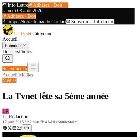
Info Lettre
Adhérez · Don →
samedi 08 août 2026
Adhérez · Don
À propos
Notre démarche
Contact
Souscrire à Info Lettre
La Tvnet
Citoyenne
Accueil
Rubriques
Dossiers
Photos
Se connecter
Accueil
›
Médias
Médias
La Tvnet fête sa 5éme année
LR
La Rédaction
17 juin 2015
·
2
min
·
4
·
0
commentaire