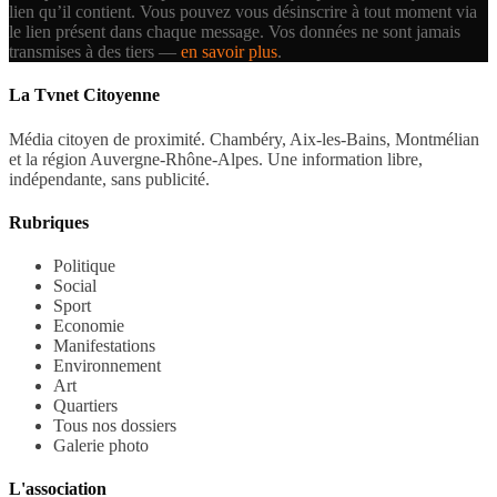
lien qu’il contient.
Vous pouvez vous désinscrire à tout moment via
le lien présent dans chaque message. Vos données ne sont jamais
transmises à des tiers —
en savoir plus
.
La Tvnet Citoyenne
Média citoyen de proximité. Chambéry, Aix-les-Bains, Montmélian
et la région Auvergne-Rhône-Alpes. Une information libre,
indépendante, sans publicité.
Rubriques
Politique
Social
Sport
Economie
Manifestations
Environnement
Art
Quartiers
Tous nos dossiers
Galerie photo
L'association