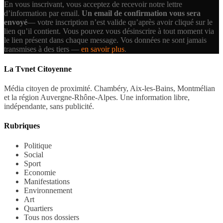
En vous inscrivant, vous acceptez de recevoir notre lettre
d’information par email.
Un email de confirmation vous sera
envoyé
— votre inscription n’est valide qu’après avoir cliqué sur le
lien qu’il contient.
Vous pouvez vous désinscrire à tout moment via
le lien présent dans chaque message. Vos données ne sont jamais
transmises à des tiers —
en savoir plus
.
La Tvnet Citoyenne
Média citoyen de proximité. Chambéry, Aix-les-Bains, Montmélian
et la région Auvergne-Rhône-Alpes. Une information libre,
indépendante, sans publicité.
Rubriques
Politique
Social
Sport
Economie
Manifestations
Environnement
Art
Quartiers
Tous nos dossiers