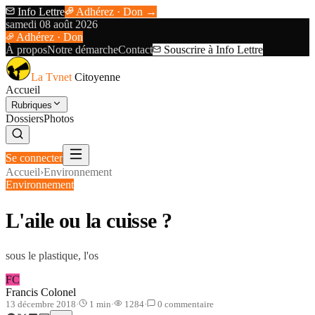
Info Lettre
Adhérez · Don →
samedi 08 août 2026
Adhérez · Don
À propos
Notre démarche
Contact
Souscrire à Info Lettre
La Tvnet
Citoyenne
Accueil
Rubriques
Dossiers
Photos
Se connecter
Accueil
›
Environnement
Environnement
L'aile ou la cuisse ?
sous le plastique, l'os
FC
Francis Colonel
13 décembre 2018
·
1
min
·
1284
·
0
commentaire