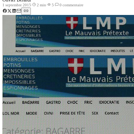
1 septembre 2015
·
2
min
·
5
·
0
commentaire