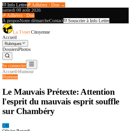
Info Lettre
Adhérez · Don →
samedi 08 août 2026
Adhérez · Don
À propos
Notre démarche
Contact
Souscrire à Info Lettre
La Tvnet
Citoyenne
Accueil
Rubriques
Dossiers
Photos
Se connecter
Accueil
›
Humour
Humour
Le Mauvais Prétexte: Attention
l'esprit du mauvais esprit souffle
sur Chambéry
OB
Olivier Berardi