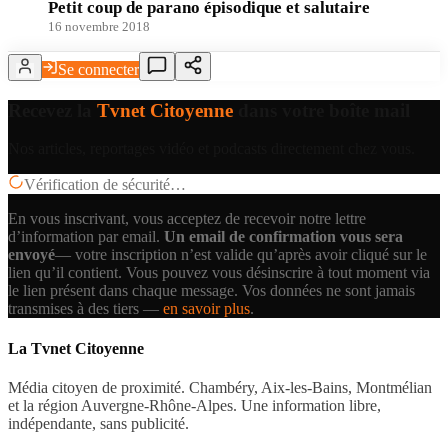
Petit coup de parano épisodique et salutaire
16 novembre 2018
Se connecter
Recevez la
Tvnet Citoyenne
dans votre boîte mail
Nos articles, reportages vidéo et podcasts directement chez vous.
Vérification de sécurité…
En vous inscrivant, vous acceptez de recevoir notre lettre
d’information par email.
Un email de confirmation vous sera
envoyé
— votre inscription n’est valide qu’après avoir cliqué sur le
lien qu’il contient.
Vous pouvez vous désinscrire à tout moment via
le lien présent dans chaque message. Vos données ne sont jamais
transmises à des tiers —
en savoir plus
.
La Tvnet Citoyenne
Média citoyen de proximité. Chambéry, Aix-les-Bains, Montmélian
et la région Auvergne-Rhône-Alpes. Une information libre,
indépendante, sans publicité.