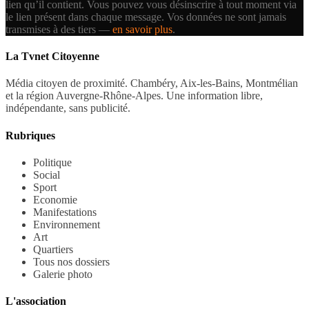
lien qu’il contient.
Vous pouvez vous désinscrire à tout moment via
le lien présent dans chaque message. Vos données ne sont jamais
transmises à des tiers —
en savoir plus
.
La Tvnet Citoyenne
Média citoyen de proximité. Chambéry, Aix-les-Bains, Montmélian
et la région Auvergne-Rhône-Alpes. Une information libre,
indépendante, sans publicité.
Rubriques
Politique
Social
Sport
Economie
Manifestations
Environnement
Art
Quartiers
Tous nos dossiers
Galerie photo
L'association