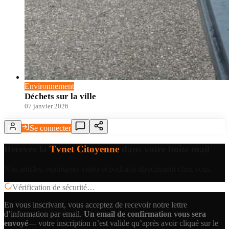
Environnement
Déchets sur la ville
07 janvier 2026
Se connecter
Recevez la
Tvnet Citoyenne
dans votre boîte mail
Nos articles, reportages vidéo et podcasts directement chez vous.
Vérification de sécurité…
En vous inscrivant, vous acceptez de recevoir notre lettre
d’information par email.
Un email de confirmation vous sera
envoyé
— votre inscription n’est valide qu’après avoir cliqué sur le