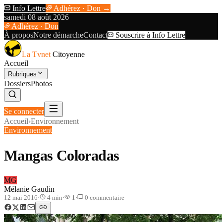
Info Lettre
Adhérez · Don →
samedi 08 août 2026
Adhérez · Don
À propos
Notre démarche
Contact
Souscrire à Info Lettre
La Tvnet
Citoyenne
Accueil
Rubriques
Dossiers
Photos
Se connecter
Accueil
›
Environnement
Environnement
Mangas Coloradas
MG
Mélanie Gaudin
12 mai 2016
·
4
min
·
1
·
0
commentaire