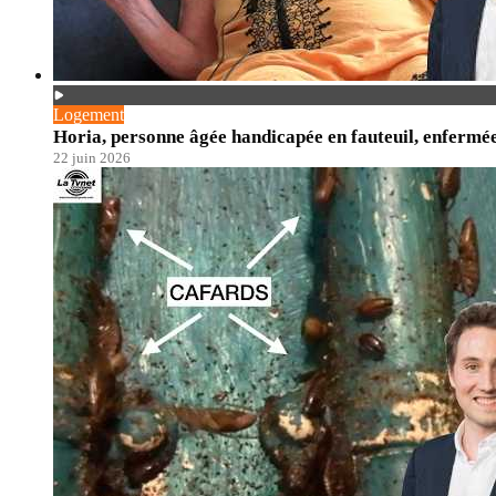
Logement
Horia, personne âgée handicapée en fauteuil, enfermé
22 juin 2026