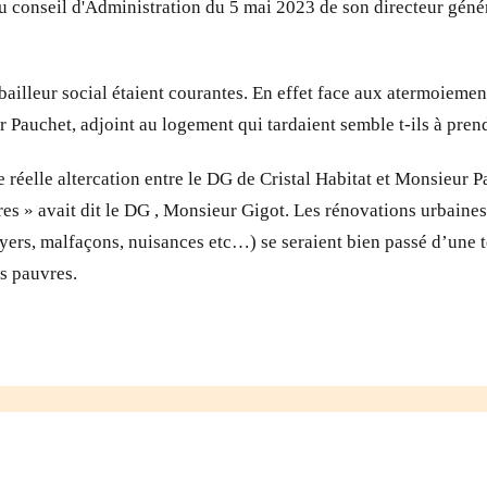
u conseil d'Administration du 5 mai 2023 de son directeur génér
le bailleur social étaient courantes. En effet face aux atermoie
Pauchet, adjoint au logement qui tardaient semble t-ils à prendr
ne réelle altercation entre le DG de Cristal Habitat et Monsieur P
es » avait dit le DG , Monsieur Gigot. Les rénovations urbaines e
oyers, malfaçons, nuisances etc…) se seraient bien passé d’une
us pauvres.