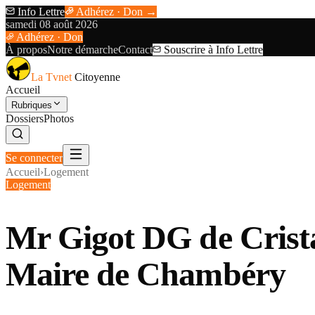
Info Lettre
Adhérez · Don →
samedi 08 août 2026
Adhérez · Don
À propos
Notre démarche
Contact
Souscrire à Info Lettre
La Tvnet
Citoyenne
Accueil
Rubriques
Dossiers
Photos
Se connecter
Accueil
›
Logement
Logement
Mr Gigot DG de Cristal
Maire de Chambéry