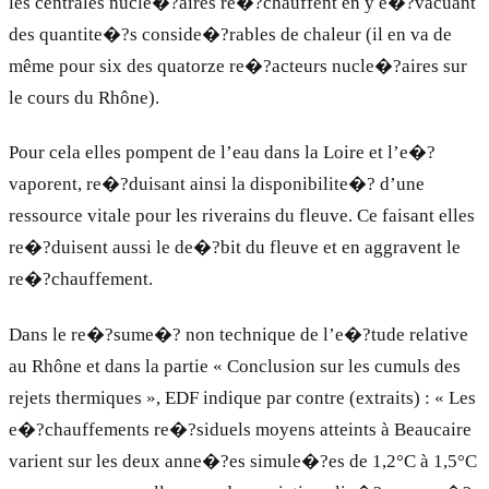
les centrales nucle�?aires re�?chauffent en y e�?vacuant
des quantite�?s conside�?rables de chaleur (il en va de
même pour six des quatorze re�?acteurs nucle�?aires sur
le cours du Rhône).
Pour cela elles pompent de l’eau dans la Loire et l’e�?
vaporent, re�?duisant ainsi la disponibilite�? d’une
ressource vitale pour les riverains du fleuve. Ce faisant elles
re�?duisent aussi le de�?bit du fleuve et en aggravent le
re�?chauffement.
Dans le re�?sume�? non technique de l’e�?tude relative
au Rhône et dans la partie « Conclusion sur les cumuls des
rejets thermiques », EDF indique par contre (extraits) : « Les
e�?chauffements re�?siduels moyens atteints à Beaucaire
varient sur les deux anne�?es simule�?es de 1,2°C à 1,5°C