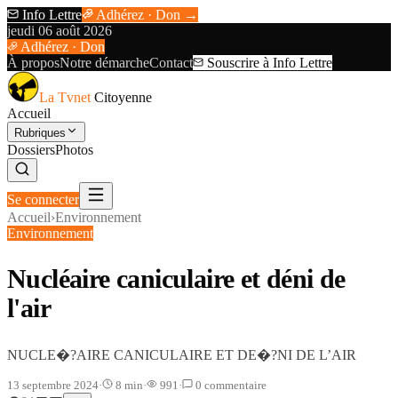
Info Lettre
Adhérez · Don →
jeudi 06 août 2026
Adhérez · Don
À propos
Notre démarche
Contact
Souscrire à Info Lettre
La Tvnet
Citoyenne
Accueil
Rubriques
Dossiers
Photos
Se connecter
Accueil
›
Environnement
Environnement
Nucléaire caniculaire et déni de
l'air
NUCLE�?AIRE CANICULAIRE ET DE�?NI DE L’AIR
13 septembre 2024
·
8
min
·
991
·
0
commentaire