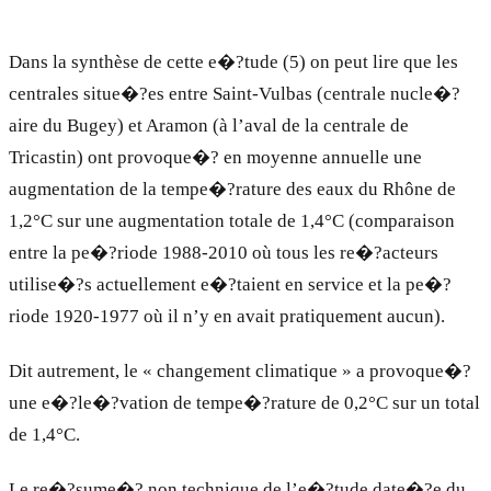
Dans la synthèse de cette e�?tude (5) on peut lire que les
centrales situe�?es entre Saint-Vulbas (centrale nucle�?
aire du Bugey) et Aramon (à l’aval de la centrale de
Tricastin) ont provoque�? en moyenne annuelle une
augmentation de la tempe�?rature des eaux du Rhône de
1,2°C sur une augmentation totale de 1,4°C (comparaison
entre la pe�?riode 1988-2010 où tous les re�?acteurs
utilise�?s actuellement e�?taient en service et la pe�?
riode 1920-1977 où il n’y en avait pratiquement aucun).
Dit autrement, le « changement climatique » a provoque�?
une e�?le�?vation de tempe�?rature de 0,2°C sur un total
de 1,4°C.
Le re�?sume�? non technique de l’e�?tude date�?e du