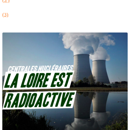
(3 )
(3)