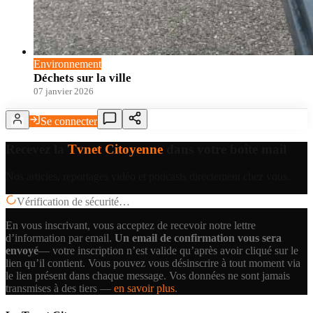
Environnement
Déchets sur la ville
07 janvier 2026
Se connecter
Recevez la
Tvnet Citoyenne
dans votre boîte mail
Nos articles, reportages vidéo et podcasts directement chez vous.
Vérification de sécurité…
En vous inscrivant, vous acceptez de recevoir notre lettre
d’information par email.
Un email de confirmation vous sera
envoyé
— votre inscription n’est valide qu’après avoir cliqué sur le
lien qu’il contient.
Vous pouvez vous désinscrire à tout moment via
le lien présent dans chaque message. Vos données ne sont jamais
transmises à des tiers —
en savoir plus
.