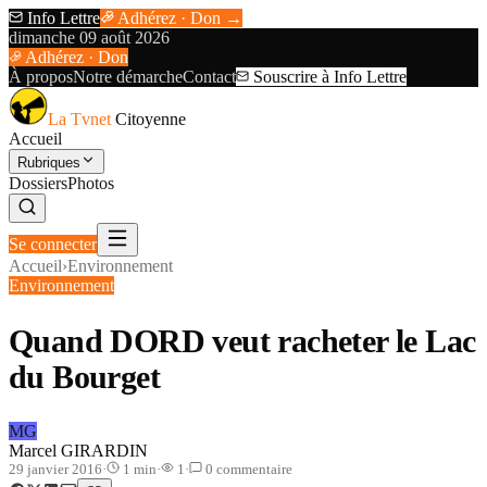
Info Lettre
Adhérez · Don →
dimanche 09 août 2026
Adhérez · Don
À propos
Notre démarche
Contact
Souscrire à Info Lettre
La Tvnet
Citoyenne
Accueil
Rubriques
Dossiers
Photos
Se connecter
Accueil
›
Environnement
Environnement
Quand DORD veut racheter le Lac
du Bourget
MG
Marcel GIRARDIN
29 janvier 2016
·
1
min
·
1
·
0
commentaire