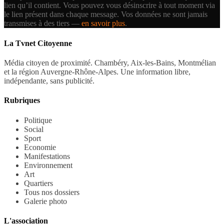
lien qu’il contient.
Vous pouvez vous désinscrire à tout moment via
le lien présent dans chaque message. Vos données ne sont jamais
transmises à des tiers —
en savoir plus
.
La Tvnet Citoyenne
Média citoyen de proximité. Chambéry, Aix-les-Bains, Montmélian
et la région Auvergne-Rhône-Alpes. Une information libre,
indépendante, sans publicité.
Rubriques
Politique
Social
Sport
Economie
Manifestations
Environnement
Art
Quartiers
Tous nos dossiers
Galerie photo
L'association