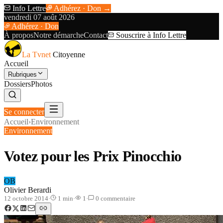
Info Lettre
Adhérez · Don →
vendredi 07 août 2026
Adhérez · Don
À propos
Notre démarche
Contact
Souscrire à Info Lettre
La Tvnet
Citoyenne
Accueil
Rubriques
Dossiers
Photos
Se connecter
Accueil
›
Environnement
Environnement
Votez pour les Prix Pinocchio
OB
Olivier Berardi
12 octobre 2014
·
1
min
·
1
·
0
commentaire