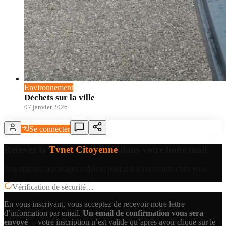
Environnement
Déchets sur la ville
07 janvier 2026
Se connecter
Recevez la
Tvnet Citoyenne
dans votre boîte mail
Nos articles, reportages vidéo et podcasts directement chez vous.
Vérification de sécurité…
En vous inscrivant, vous acceptez de recevoir notre lettre
d’information par email.
Un email de confirmation vous sera
envoyé
— votre inscription n’est valide qu’après avoir cliqué sur le