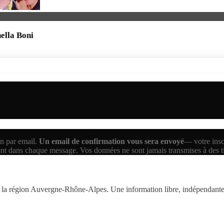
nella Boni
n par email.
Un email de confirmation vous sera envoyé
— votre inscr
ent dans chaque message. Vos données ne sont jamais transmises à des 
la région Auvergne-Rhône-Alpes. Une information libre, indépendante,