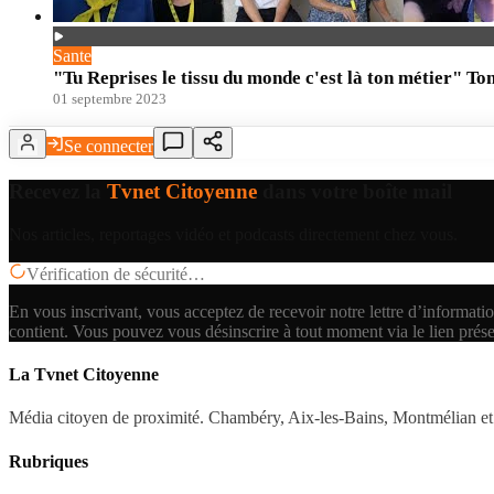
Sante
"Tu Reprises le tissu du monde c'est là ton métier" To
01 septembre 2023
Se connecter
Recevez la
Tvnet Citoyenne
dans votre boîte mail
Nos articles, reportages vidéo et podcasts directement chez vous.
Vérification de sécurité…
En vous inscrivant, vous acceptez de recevoir notre lettre d’informatio
contient.
Vous pouvez vous désinscrire à tout moment via le lien prés
La Tvnet Citoyenne
Média citoyen de proximité. Chambéry, Aix-les-Bains, Montmélian et 
Rubriques