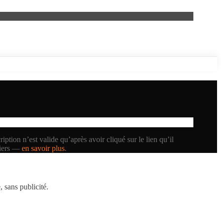
iption n’est valide qu’après avoir cliqué sur le lien qu’il
tiers —
en savoir plus
.
 sans publicité.