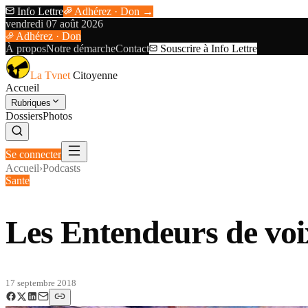
Info Lettre
Adhérez · Don →
vendredi 07 août 2026
Adhérez · Don
À propos
Notre démarche
Contact
Souscrire à Info Lettre
La Tvnet
Citoyenne
Accueil
Rubriques
Dossiers
Photos
Se connecter
Accueil
›
Podcasts
Sante
Les Entendeurs de voi
17 septembre 2018