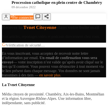
Procession catholique en plein centre de Chambéry
09 décembre 2022
Se connecter
Recevez la
Tvnet Citoyenne
dans votre boîte mail
Nos articles, reportages vidéo et podcasts directement chez vous.
Vérification de sécurité…
En vous inscrivant, vous acceptez de recevoir notre lettre
d’information par email.
Un email de confirmation vous sera
envoyé
— votre inscription n’est valide qu’après avoir cliqué sur le
lien qu’il contient.
Vous pouvez vous désinscrire à tout moment via
le lien présent dans chaque message. Vos données ne sont jamais
transmises à des tiers —
en savoir plus
.
La Tvnet Citoyenne
Média citoyen de proximité. Chambéry, Aix-les-Bains, Montmélian
et la région Auvergne-Rhône-Alpes. Une information libre,
indépendante, sans publicité.