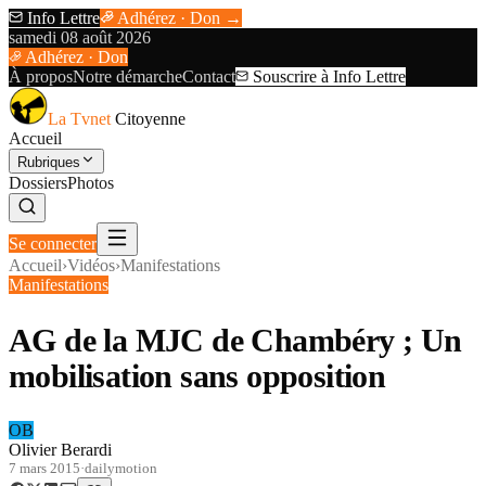
Info Lettre
Adhérez · Don →
samedi 08 août 2026
Adhérez · Don
À propos
Notre démarche
Contact
Souscrire à Info Lettre
La Tvnet
Citoyenne
Accueil
Rubriques
Dossiers
Photos
Se connecter
Accueil
›
Vidéos
›
Manifestations
Manifestations
AG de la MJC de Chambéry ; Un
mobilisation sans opposition
OB
Olivier Berardi
7 mars 2015
·
dailymotion