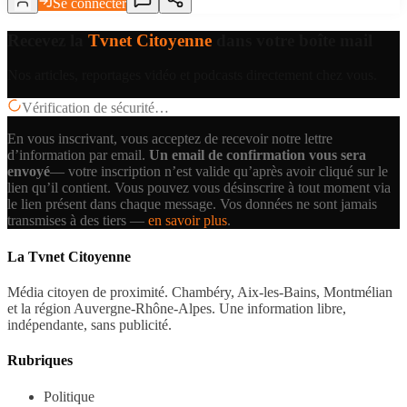
Se connecter
Recevez la
Tvnet Citoyenne
dans votre boîte mail
Nos articles, reportages vidéo et podcasts directement chez vous.
Vérification de sécurité…
En vous inscrivant, vous acceptez de recevoir notre lettre
d’information par email.
Un email de confirmation vous sera
envoyé
— votre inscription n’est valide qu’après avoir cliqué sur le
lien qu’il contient.
Vous pouvez vous désinscrire à tout moment via
le lien présent dans chaque message. Vos données ne sont jamais
transmises à des tiers —
en savoir plus
.
La Tvnet Citoyenne
Média citoyen de proximité. Chambéry, Aix-les-Bains, Montmélian
et la région Auvergne-Rhône-Alpes. Une information libre,
indépendante, sans publicité.
Rubriques
Politique