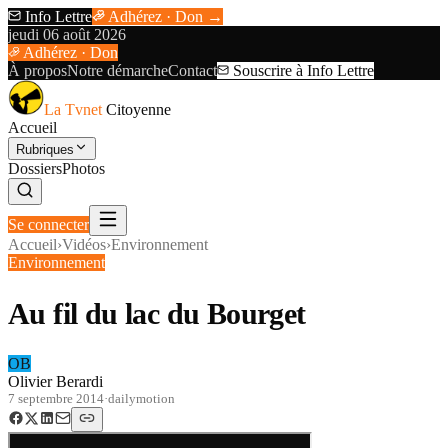
Info Lettre
Adhérez · Don →
jeudi 06 août 2026
Adhérez · Don
À propos
Notre démarche
Contact
Souscrire à Info Lettre
La Tvnet
Citoyenne
Accueil
Rubriques
Dossiers
Photos
Se connecter
Accueil
›
Vidéos
›
Environnement
Environnement
Au fil du lac du Bourget
OB
Olivier Berardi
7 septembre 2014
·
dailymotion