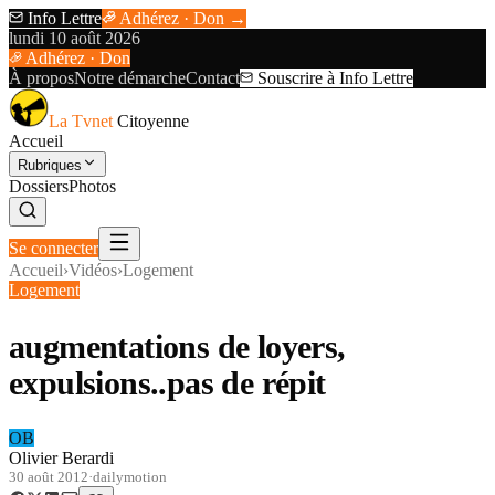
Info Lettre
Adhérez · Don →
lundi 10 août 2026
Adhérez · Don
À propos
Notre démarche
Contact
Souscrire à Info Lettre
La Tvnet
Citoyenne
Accueil
Rubriques
Dossiers
Photos
Se connecter
Accueil
›
Vidéos
›
Logement
Logement
augmentations de loyers,
expulsions..pas de répit
OB
Olivier Berardi
30 août 2012
·
dailymotion