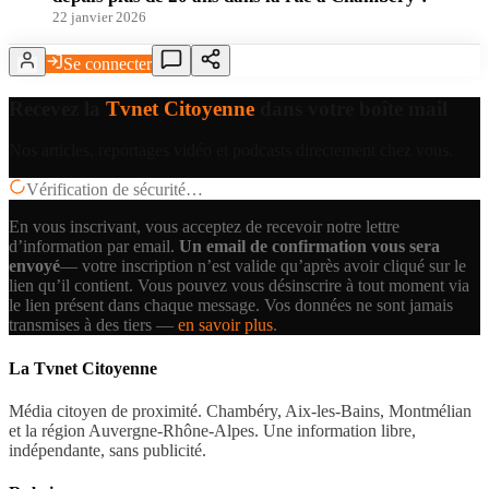
22 janvier 2026
Se connecter
Recevez la
Tvnet Citoyenne
dans votre boîte mail
Nos articles, reportages vidéo et podcasts directement chez vous.
Vérification de sécurité…
En vous inscrivant, vous acceptez de recevoir notre lettre
d’information par email.
Un email de confirmation vous sera
envoyé
— votre inscription n’est valide qu’après avoir cliqué sur le
lien qu’il contient.
Vous pouvez vous désinscrire à tout moment via
le lien présent dans chaque message. Vos données ne sont jamais
transmises à des tiers —
en savoir plus
.
La Tvnet Citoyenne
Média citoyen de proximité. Chambéry, Aix-les-Bains, Montmélian
et la région Auvergne-Rhône-Alpes. Une information libre,
indépendante, sans publicité.