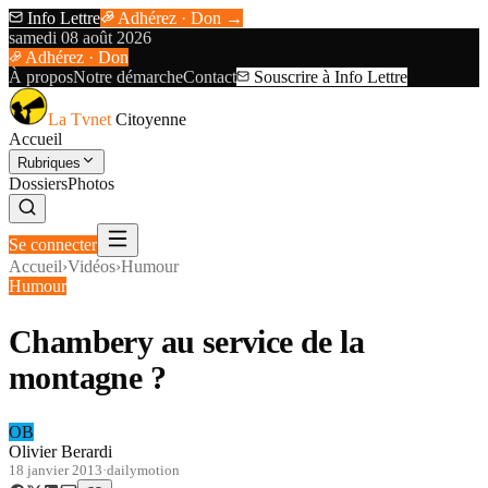
Info Lettre
Adhérez · Don →
samedi 08 août 2026
Adhérez · Don
À propos
Notre démarche
Contact
Souscrire à Info Lettre
La Tvnet
Citoyenne
Accueil
Rubriques
Dossiers
Photos
Se connecter
Accueil
›
Vidéos
›
Humour
Humour
Chambery au service de la
montagne ?
OB
Olivier Berardi
18 janvier 2013
·
dailymotion