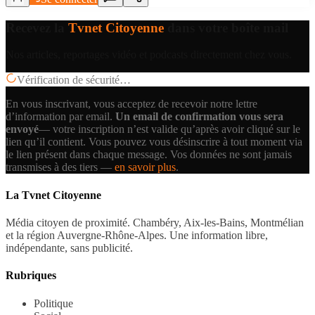
Recevez la
Tvnet Citoyenne
dans votre boîte mail
Nos articles, reportages vidéo et podcasts directement chez vous.
Vérification de sécurité…
En vous inscrivant, vous acceptez de recevoir notre lettre
d’information par email.
Un email de confirmation vous sera
envoyé
— votre inscription n’est valide qu’après avoir cliqué sur le
lien qu’il contient.
Vous pouvez vous désinscrire à tout moment via
le lien présent dans chaque message. Vos données ne sont jamais
transmises à des tiers —
en savoir plus
.
La Tvnet Citoyenne
Média citoyen de proximité. Chambéry, Aix-les-Bains, Montmélian
et la région Auvergne-Rhône-Alpes. Une information libre,
indépendante, sans publicité.
Rubriques
Politique