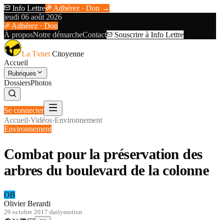
Info Lettre
Adhérez · Don →
jeudi 06 août 2026
Adhérez · Don
À propos
Notre démarche
Contact
Souscrire à Info Lettre
La Tvnet
Citoyenne
Accueil
Rubriques
Dossiers
Photos
Se connecter
Accueil
›
Vidéos
›
Environnement
Environnement
Combat pour la préservation des
arbres du boulevard de la colonne
OB
Olivier Berardi
29 octobre 2017
·
dailymotion