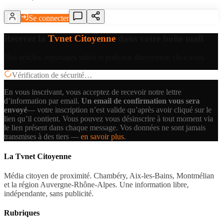
Se connecter
Recevez la
Tvnet Citoyenne
dans votre boîte mail
Nos articles, reportages vidéo et podcasts directement chez vous.
Vérification de sécurité…
En vous inscrivant, vous acceptez de recevoir notre lettre
d’information par email.
Un email de confirmation vous sera
envoyé
— votre inscription n’est valide qu’après avoir cliqué sur le
lien qu’il contient.
Vous pouvez vous désinscrire à tout moment via
le lien présent dans chaque message. Vos données ne sont jamais
transmises à des tiers —
en savoir plus
.
La Tvnet Citoyenne
Média citoyen de proximité. Chambéry, Aix-les-Bains, Montmélian
et la région Auvergne-Rhône-Alpes. Une information libre,
indépendante, sans publicité.
Rubriques