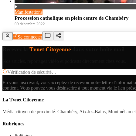
Manifestations
Procession catholique en plein centre de Chambéry
09 décembre 2022
Se connecter
Recevez la
Tvnet Citoyenne
dans votre boîte mail
Nos articles, reportages vidéo et podcasts directement chez vous.
Vérification de sécurité…
En vous inscrivant, vous acceptez de recevoir notre lettre d’informatio
contient.
Vous pouvez vous désinscrire à tout moment via le lien prés
La Tvnet Citoyenne
Média citoyen de proximité. Chambéry, Aix-les-Bains, Montmélian et 
Rubriques
Politique