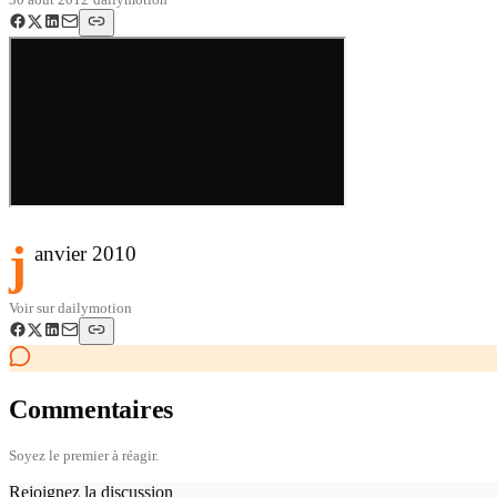
j
anvier 2010
Voir sur
dailymotion
Commentaires
Soyez le premier à réagir.
Rejoignez la discussion