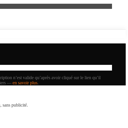
iption n’est valide qu’après avoir cliqué sur le lien qu’il
tiers —
en savoir plus
.
 sans publicité.