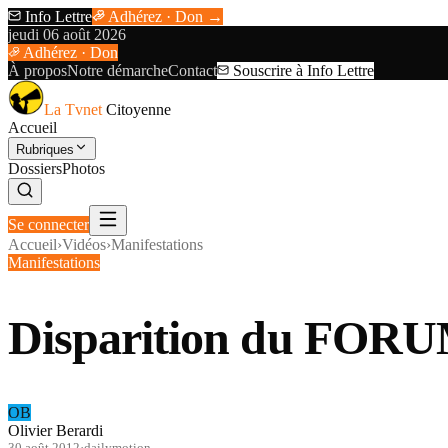
Info Lettre
Adhérez · Don →
jeudi 06 août 2026
Adhérez · Don
À propos
Notre démarche
Contact
Souscrire à Info Lettre
La Tvnet
Citoyenne
Accueil
Rubriques
Dossiers
Photos
Se connecter
Accueil
›
Vidéos
›
Manifestations
Manifestations
Disparition du FORU
OB
Olivier Berardi
30 août 2012
·
dailymotion