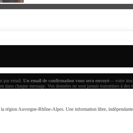
n par email.
Un email de confirmation vous sera envoyé
— votre inscr
ent dans chaque message. Vos données ne sont jamais transmises à des 
la région Auvergne-Rhône-Alpes. Une information libre, indépendante,