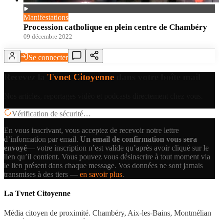
Manifestations
Procession catholique en plein centre de Chambéry
09 décembre 2022
Se connecter
Recevez la
Tvnet Citoyenne
dans votre boîte mail
Nos articles, reportages vidéo et podcasts directement chez vous.
Vérification de sécurité…
En vous inscrivant, vous acceptez de recevoir notre lettre
d’information par email.
Un email de confirmation vous sera
envoyé
— votre inscription n’est valide qu’après avoir cliqué sur le
lien qu’il contient.
Vous pouvez vous désinscrire à tout moment via
le lien présent dans chaque message. Vos données ne sont jamais
transmises à des tiers —
en savoir plus
.
La Tvnet Citoyenne
Média citoyen de proximité. Chambéry, Aix-les-Bains, Montmélian