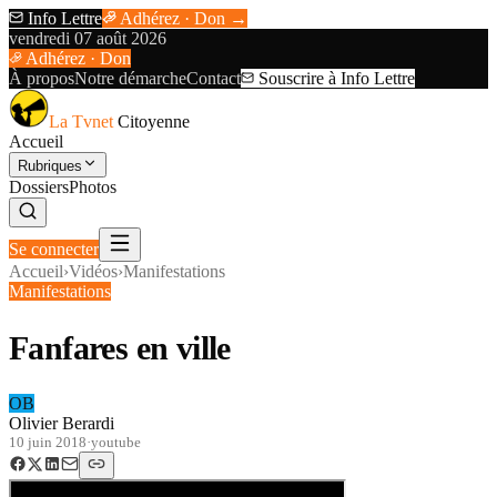
Info Lettre
Adhérez · Don →
vendredi 07 août 2026
Adhérez · Don
À propos
Notre démarche
Contact
Souscrire à Info Lettre
La Tvnet
Citoyenne
Accueil
Rubriques
Dossiers
Photos
Se connecter
Accueil
›
Vidéos
›
Manifestations
Manifestations
Fanfares en ville
OB
Olivier Berardi
10 juin 2018
·
youtube