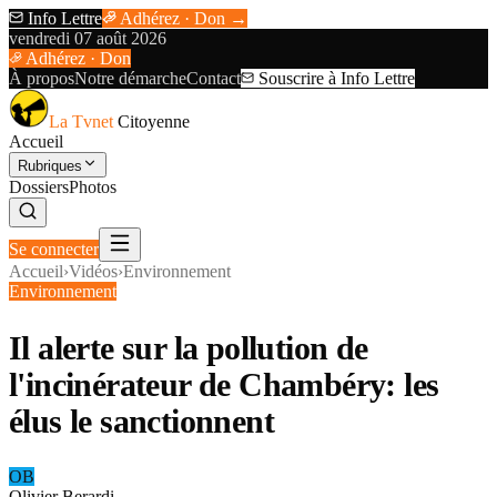
Info Lettre
Adhérez · Don →
vendredi 07 août 2026
Adhérez · Don
À propos
Notre démarche
Contact
Souscrire à Info Lettre
La Tvnet
Citoyenne
Accueil
Rubriques
Dossiers
Photos
Se connecter
Accueil
›
Vidéos
›
Environnement
Environnement
Il alerte sur la pollution de
l'incinérateur de Chambéry: les
élus le sanctionnent
OB
Olivier Berardi