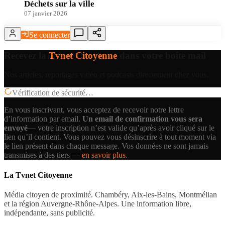
Déchets sur la ville
07 janvier 2026
Se connecter
Recevez la
Tvnet Citoyenne
dans votre boîte mail
Nos articles, reportages vidéo et podcasts directement chez vous.
Vérification de sécurité…
En vous inscrivant, vous acceptez de recevoir notre lettre
d’information par email.
Un email de confirmation vous sera
envoyé
— votre inscription n’est valide qu’après avoir cliqué sur le
lien qu’il contient.
Vous pouvez vous désinscrire à tout moment via
le lien présent dans chaque message. Vos données ne sont jamais
transmises à des tiers —
en savoir plus
.
La Tvnet Citoyenne
Média citoyen de proximité. Chambéry, Aix-les-Bains, Montmélian
et la région Auvergne-Rhône-Alpes. Une information libre,
indépendante, sans publicité.