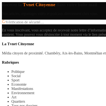
Recevez la
Tvnet Citoyenne
dans votre boîte mail
Nos articles, reportages vidéo et podcasts directement chez vous.
Vérification de sécurité…
En vous inscrivant, vous acceptez de recevoir notre lettre d’informatio
contient.
Vous pouvez vous désinscrire à tout moment via le lien prés
La Tvnet Citoyenne
Média citoyen de proximité. Chambéry, Aix-les-Bains, Montmélian et 
Rubriques
Politique
Social
Sport
Economie
Manifestations
Environnement
Art
Quartiers
Tous nos dossiers