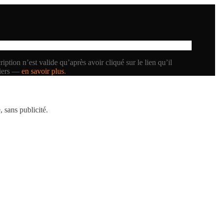
iption n’est valide qu’après avoir cliqué sur le lien qu’il
tiers —
en savoir plus
.
 sans publicité.