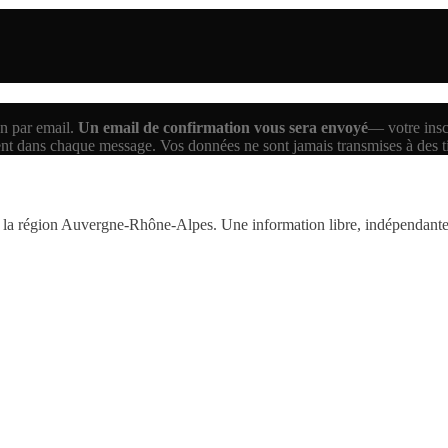
n par email.
Un email de confirmation vous sera envoyé
— votre inscr
ent dans chaque message. Vos données ne sont jamais transmises à des 
la région Auvergne-Rhône-Alpes. Une information libre, indépendante,