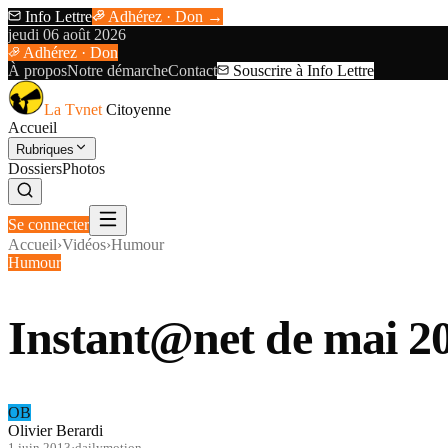
Info Lettre
Adhérez · Don →
jeudi 06 août 2026
Adhérez · Don
À propos
Notre démarche
Contact
Souscrire à Info Lettre
La Tvnet
Citoyenne
Accueil
Rubriques
Dossiers
Photos
Se connecter
Accueil
›
Vidéos
›
Humour
Humour
Instant@net de mai 2
OB
Olivier Berardi
1 juin 2013
·
dailymotion