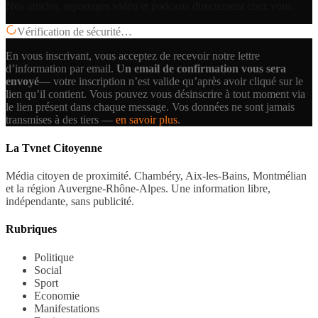
Nos articles, reportages vidéo et podcasts directement chez vous.
Vérification de sécurité…
En vous inscrivant, vous acceptez de recevoir notre lettre
d’information par email.
Un email de confirmation vous sera
envoyé
— votre inscription n’est valide qu’après avoir cliqué sur le
lien qu’il contient.
Vous pouvez vous désinscrire à tout moment via
le lien présent dans chaque message. Vos données ne sont jamais
transmises à des tiers —
en savoir plus
.
La Tvnet Citoyenne
Média citoyen de proximité. Chambéry, Aix-les-Bains, Montmélian
et la région Auvergne-Rhône-Alpes. Une information libre,
indépendante, sans publicité.
Rubriques
Politique
Social
Sport
Economie
Manifestations