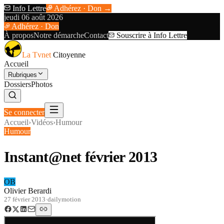
Info Lettre
Adhérez · Don →
jeudi 06 août 2026
Adhérez · Don
À propos
Notre démarche
Contact
Souscrire à Info Lettre
La Tvnet
Citoyenne
Accueil
Rubriques
Dossiers
Photos
Se connecter
Accueil
›
Vidéos
›
Humour
Humour
Instant@net février 2013
OB
Olivier Berardi
27 février 2013
·
dailymotion