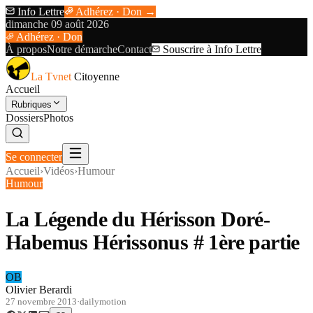
Info Lettre
Adhérez · Don →
dimanche 09 août 2026
Adhérez · Don
À propos
Notre démarche
Contact
Souscrire à Info Lettre
La Tvnet
Citoyenne
Accueil
Rubriques
Dossiers
Photos
Se connecter
Accueil
›
Vidéos
›
Humour
Humour
La Légende du Hérisson Doré-
Habemus Hérissonus # 1ère partie
OB
Olivier Berardi
27 novembre 2013
·
dailymotion