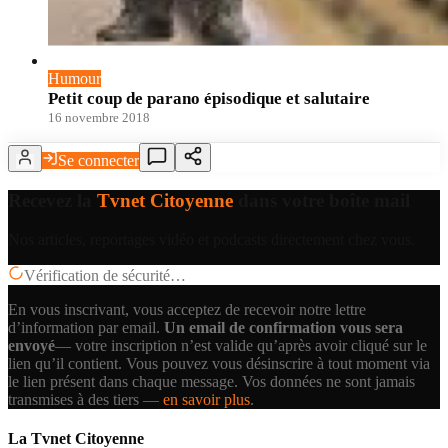
Humour
Petit coup de parano épisodique et salutaire
16 novembre 2018
Se connecter
Recevez la
Tvnet Citoyenne
dans votre boîte mail
Nos articles, reportages vidéo et podcasts directement chez vous.
Vérification de sécurité…
En vous inscrivant, vous acceptez de recevoir notre lettre
d’information par email.
Un email de confirmation vous sera
envoyé
— votre inscription n’est valide qu’après avoir cliqué sur le
lien qu’il contient.
Vous pouvez vous désinscrire à tout moment via
le lien présent dans chaque message. Vos données ne sont jamais
transmises à des tiers —
en savoir plus
.
La Tvnet Citoyenne