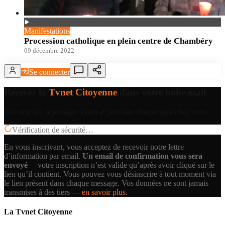
Manifestations
Procession catholique en plein centre de Chambéry
09 décembre 2022
Se connecter
Recevez la
Tvnet Citoyenne
dans votre boîte mail
Nos articles, reportages vidéo et podcasts directement chez vous.
Vérification de sécurité…
En vous inscrivant, vous acceptez de recevoir notre lettre
d’information par email.
Un email de confirmation vous sera
envoyé
— votre inscription n’est valide qu’après avoir cliqué sur le
lien qu’il contient.
Vous pouvez vous désinscrire à tout moment via
le lien présent dans chaque message. Vos données ne sont jamais
transmises à des tiers —
en savoir plus
.
La Tvnet Citoyenne