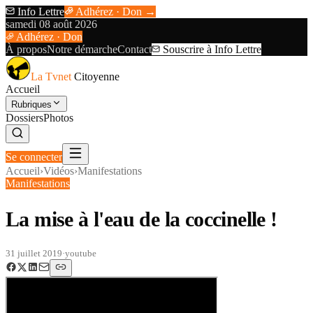
Info Lettre
Adhérez · Don →
samedi 08 août 2026
Adhérez · Don
À propos
Notre démarche
Contact
Souscrire à Info Lettre
La Tvnet
Citoyenne
Accueil
Rubriques
Dossiers
Photos
Se connecter
Accueil
›
Vidéos
›
Manifestations
Manifestations
La mise à l'eau de la coccinelle !
31 juillet 2019
·
youtube