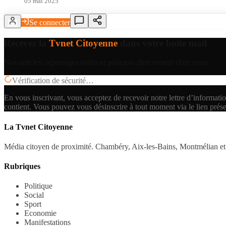
05 mai 2025
Se connecter
Recevez la
Tvnet Citoyenne
dans votre boîte mail
Nos articles, reportages vidéo et podcasts directement chez vous.
Vérification de sécurité…
En vous inscrivant, vous acceptez de recevoir notre lettre d’informatio
contient.
Vous pouvez vous désinscrire à tout moment via le lien prés
La Tvnet Citoyenne
Média citoyen de proximité. Chambéry, Aix-les-Bains, Montmélian et 
Rubriques
Politique
Social
Sport
Economie
Manifestations