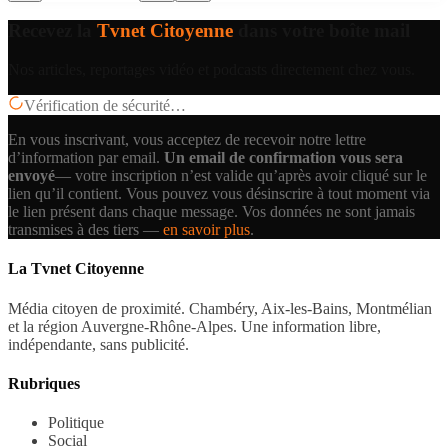
Recevez la
Tvnet Citoyenne
dans votre boîte mail
Nos articles, reportages vidéo et podcasts directement chez vous.
Vérification de sécurité…
En vous inscrivant, vous acceptez de recevoir notre lettre
d’information par email.
Un email de confirmation vous sera
envoyé
— votre inscription n’est valide qu’après avoir cliqué sur le
lien qu’il contient.
Vous pouvez vous désinscrire à tout moment via
le lien présent dans chaque message. Vos données ne sont jamais
transmises à des tiers —
en savoir plus
.
La Tvnet Citoyenne
Média citoyen de proximité. Chambéry, Aix-les-Bains, Montmélian
et la région Auvergne-Rhône-Alpes. Une information libre,
indépendante, sans publicité.
Rubriques
Politique
Social