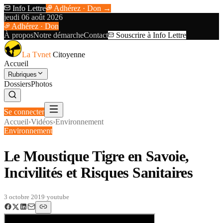
Info Lettre
Adhérez · Don →
jeudi 06 août 2026
Adhérez · Don
À propos
Notre démarche
Contact
Souscrire à Info Lettre
La Tvnet
Citoyenne
Accueil
Rubriques
Dossiers
Photos
Se connecter
Accueil
›
Vidéos
›
Environnement
Environnement
Le Moustique Tigre en Savoie,
Incivilités et Risques Sanitaires
3 octobre 2019
·
youtube