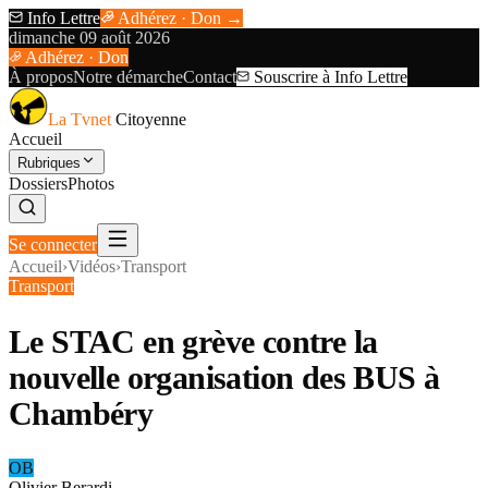
Info Lettre
Adhérez · Don →
dimanche 09 août 2026
Adhérez · Don
À propos
Notre démarche
Contact
Souscrire à Info Lettre
La Tvnet
Citoyenne
Accueil
Rubriques
Dossiers
Photos
Se connecter
Accueil
›
Vidéos
›
Transport
Transport
Le STAC en grève contre la
nouvelle organisation des BUS à
Chambéry
OB
Olivier Berardi