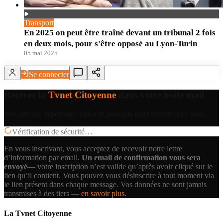
Transport
En 2025 on peut être traîné devant un tribunal 2 fois
en deux mois, pour s'être opposé au Lyon-Turin
05 mai 2025
Se connecter
Recevez la
Tvnet Citoyenne
dans votre boîte mail
Nos articles, reportages vidéo et podcasts directement chez vous.
Vérification de sécurité…
En vous inscrivant, vous acceptez de recevoir notre lettre
d’information par email.
Un email de confirmation vous sera
envoyé
— votre inscription n’est valide qu’après avoir cliqué sur le
lien qu’il contient.
Vous pouvez vous désinscrire à tout moment via
le lien présent dans chaque message. Vos données ne sont jamais
transmises à des tiers —
en savoir plus
.
La Tvnet Citoyenne