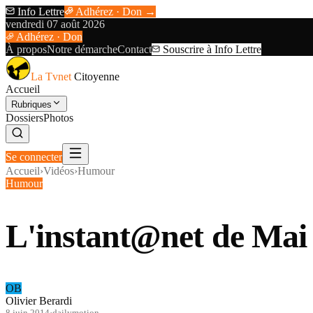
Info Lettre
Adhérez · Don →
vendredi 07 août 2026
Adhérez · Don
À propos
Notre démarche
Contact
Souscrire à Info Lettre
La Tvnet
Citoyenne
Accueil
Rubriques
Dossiers
Photos
Se connecter
Accueil
›
Vidéos
›
Humour
Humour
L'instant@net de Mai
OB
Olivier Berardi
8 juin 2014
·
dailymotion