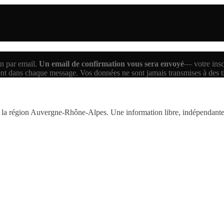
n par email.
Un email de confirmation vous sera envoyé
— votre inscr
ent dans chaque message. Vos données ne sont jamais transmises à des 
la région Auvergne-Rhône-Alpes. Une information libre, indépendante,