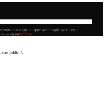
iption n’est valide qu’après avoir cliqué sur le lien qu’il
tiers —
en savoir plus
.
 sans publicité.