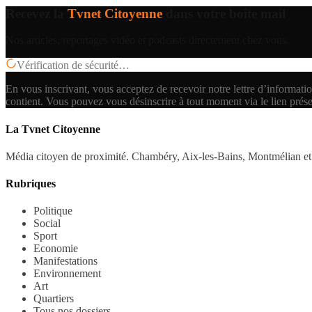
Recevez la
Tvnet Citoyenne
dans votre boîte mail
Nos articles, reportages vidéo et podcasts directement chez vous.
Vérification de sécurité…
En vous inscrivant, vous acceptez de recevoir notre lettre d’informatio
contient.
Vous pouvez vous désinscrire à tout moment via le lien prés
La Tvnet Citoyenne
Média citoyen de proximité. Chambéry, Aix-les-Bains, Montmélian et 
Rubriques
Politique
Social
Sport
Economie
Manifestations
Environnement
Art
Quartiers
Tous nos dossiers