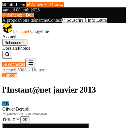
Info Lettre
Adhérez · Don →
samedi 08 août 2026
Adhérez · Don
À propos
Notre démarche
Contact
Souscrire à Info Lettre
La Tvnet
Citoyenne
Accueil
Rubriques
Dossiers
Photos
Se connecter
Accueil
›
Vidéos
›
Humour
Humour
l'Instant@net janvier 2013
OB
Olivier Berardi
29 janvier 2013
·
dailymotion