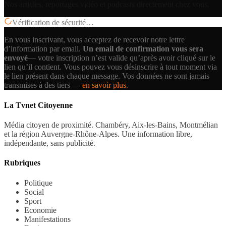
Nos articles, reportages vidéo et podcasts directement chez vous.
Vérification de sécurité…
En vous inscrivant, vous acceptez de recevoir notre lettre
d’information par email.
Un email de confirmation vous sera
envoyé
— votre inscription n’est valide qu’après avoir cliqué sur le
lien qu’il contient.
Vous pouvez vous désinscrire à tout moment via
le lien présent dans chaque message. Vos données ne sont jamais
transmises à des tiers —
en savoir plus
.
La Tvnet Citoyenne
Média citoyen de proximité. Chambéry, Aix-les-Bains, Montmélian
et la région Auvergne-Rhône-Alpes. Une information libre,
indépendante, sans publicité.
Rubriques
Politique
Social
Sport
Economie
Manifestations