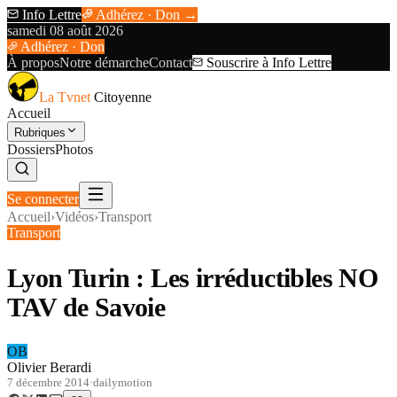
Info Lettre
Adhérez · Don →
samedi 08 août 2026
Adhérez · Don
À propos
Notre démarche
Contact
Souscrire à Info Lettre
La Tvnet
Citoyenne
Accueil
Rubriques
Dossiers
Photos
Se connecter
Accueil
›
Vidéos
›
Transport
Transport
Lyon Turin : Les irréductibles NO
TAV de Savoie
OB
Olivier Berardi
7 décembre 2014
·
dailymotion