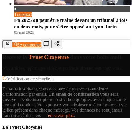
Transport
En 2025 on peut être traîné devant un tribunal 2 fois
en deux mois, pour s'être opposé au Lyon-Turin
05 mai 2025
Se connecter
Recevez la
Tvnet Citoyenne
dans votre boîte mail
Nos articles, reportages vidéo et podcasts directement chez vous.
Vérification de sécurité…
En vous inscrivant, vous acceptez de recevoir notre lettre
d’information par email.
Un email de confirmation vous sera
envoyé
— votre inscription n’est valide qu’après avoir cliqué sur le
lien qu’il contient.
Vous pouvez vous désinscrire à tout moment via
le lien présent dans chaque message. Vos données ne sont jamais
transmises à des tiers —
en savoir plus
.
La Tvnet Citoyenne