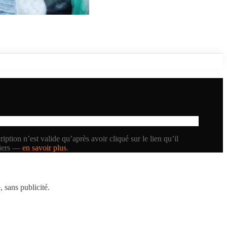
iption n’est valide qu’après avoir cliqué sur le lien qu’il
tiers —
en savoir plus
.
 sans publicité.