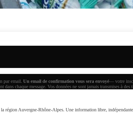
n par email.
Un email de confirmation vous sera envoyé
— votre inscr
ent dans chaque message. Vos données ne sont jamais transmises à des 
la région Auvergne-Rhône-Alpes. Une information libre, indépendante,