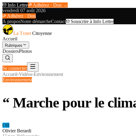
Info Lettre
Adhérez · Don →
vendredi 07 août 2026
Adhérez · Don
À propos
Notre démarche
Contact
Souscrire à Info Lettre
La Tvnet
Citoyenne
Accueil
Rubriques
Dossiers
Photos
Se connecter
Accueil
›
Vidéos
›
Environnement
Environnement
“ Marche pour le clim
OB
Olivier Berardi
17 mars 2019
·
youtube