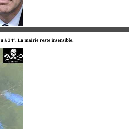
on à 34°. La mairie reste insensible.