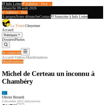
Info Lettre
Adhérez · Don →
dimanche 09 août 2026
Adhérez · Don
À propos
Notre démarche
Contact
Souscrire à Info Lettre
La Tvnet
Citoyenne
Accueil
Rubriques
Dossiers
Photos
Se connecter
Accueil
›
Vidéos
›
Manifestations
Manifestations
Michel de Certeau un inconnu à
Chambéry
OB
Olivier Berardi
4 décembre 2012
·
dailymotion