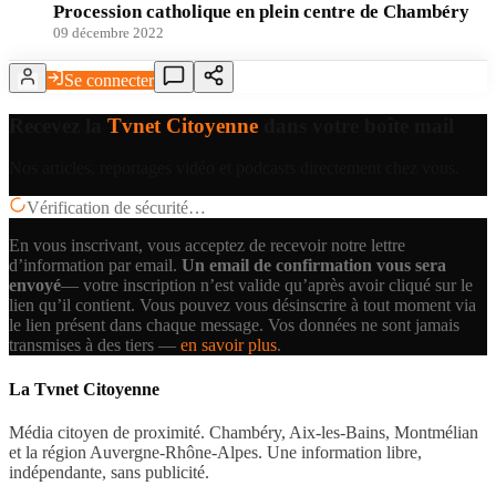
Procession catholique en plein centre de Chambéry
09 décembre 2022
Se connecter
Recevez la
Tvnet Citoyenne
dans votre boîte mail
Nos articles, reportages vidéo et podcasts directement chez vous.
Vérification de sécurité…
En vous inscrivant, vous acceptez de recevoir notre lettre
d’information par email.
Un email de confirmation vous sera
envoyé
— votre inscription n’est valide qu’après avoir cliqué sur le
lien qu’il contient.
Vous pouvez vous désinscrire à tout moment via
le lien présent dans chaque message. Vos données ne sont jamais
transmises à des tiers —
en savoir plus
.
La Tvnet Citoyenne
Média citoyen de proximité. Chambéry, Aix-les-Bains, Montmélian
et la région Auvergne-Rhône-Alpes. Une information libre,
indépendante, sans publicité.