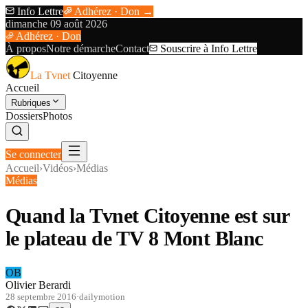
Info Lettre
Adhérez · Don →
dimanche 09 août 2026
Adhérez · Don
À propos
Notre démarche
Contact
Souscrire à Info Lettre
La Tvnet
Citoyenne
Accueil
Rubriques
Dossiers
Photos
Se connecter
Accueil
›
Vidéos
›
Médias
Médias
Quand la Tvnet Citoyenne est sur
le plateau de TV 8 Mont Blanc
OB
Olivier Berardi
28 septembre 2016
·
dailymotion