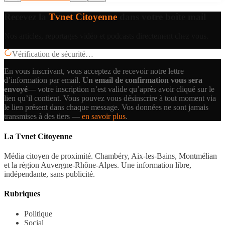
Recevez la
Tvnet Citoyenne
dans votre boîte mail
Nos articles, reportages vidéo et podcasts directement chez vous.
Vérification de sécurité…
En vous inscrivant, vous acceptez de recevoir notre lettre
d’information par email.
Un email de confirmation vous sera
envoyé
— votre inscription n’est valide qu’après avoir cliqué sur le
lien qu’il contient.
Vous pouvez vous désinscrire à tout moment via
le lien présent dans chaque message. Vos données ne sont jamais
transmises à des tiers —
en savoir plus
.
La Tvnet Citoyenne
Média citoyen de proximité. Chambéry, Aix-les-Bains, Montmélian
et la région Auvergne-Rhône-Alpes. Une information libre,
indépendante, sans publicité.
Rubriques
Politique
Social