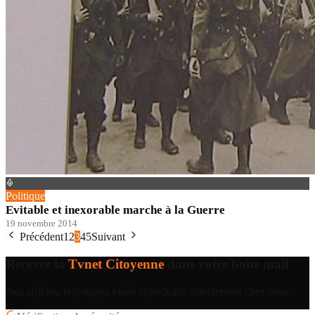
Politique
Evitable et inexorable marche à la Guerre
19 novembre 2014
Précédent
1
2
3
4
5
Suivant
Recevez la
Tvnet Citoyenne
dans votre boîte mail
Nos articles, reportages vidéo et podcasts directement chez vous.