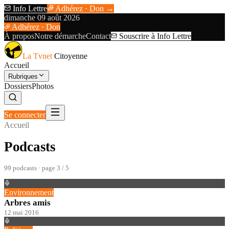
Info Lettre
Adhérez · Don →
dimanche 09 août 2026
Adhérez · Don
À propos
Notre démarche
Contact
Souscrire à Info Lettre
La Tvnet
Citoyenne
Accueil
Rubriques
Dossiers
Photos
Se connecter
Accueil
Podcasts
99
podcast
s
· page 3 / 5
Environnement
Arbres amis
12 mai 2016