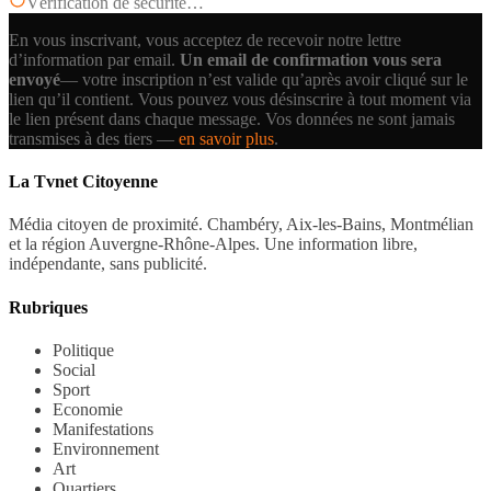
Vérification de sécurité…
En vous inscrivant, vous acceptez de recevoir notre lettre
d’information par email.
Un email de confirmation vous sera
envoyé
— votre inscription n’est valide qu’après avoir cliqué sur le
lien qu’il contient.
Vous pouvez vous désinscrire à tout moment via
le lien présent dans chaque message. Vos données ne sont jamais
transmises à des tiers —
en savoir plus
.
La Tvnet Citoyenne
Média citoyen de proximité. Chambéry, Aix-les-Bains, Montmélian
et la région Auvergne-Rhône-Alpes. Une information libre,
indépendante, sans publicité.
Rubriques
Politique
Social
Sport
Economie
Manifestations
Environnement
Art
Quartiers