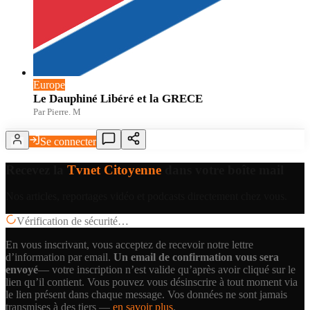
Europe
Le Dauphiné Libéré et la GRECE
Par Pierre. M
Se connecter
Recevez la
Tvnet Citoyenne
dans votre boîte mail
Nos articles, reportages vidéo et podcasts directement chez vous.
Vérification de sécurité…
En vous inscrivant, vous acceptez de recevoir notre lettre
d’information par email.
Un email de confirmation vous sera
envoyé
— votre inscription n’est valide qu’après avoir cliqué sur le
lien qu’il contient.
Vous pouvez vous désinscrire à tout moment via
le lien présent dans chaque message. Vos données ne sont jamais
transmises à des tiers —
en savoir plus
.