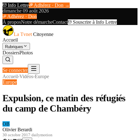
Info Lettre
Adhérez · Don →
dimanche 09 août 2026
Adhérez · Don
À propos
Notre démarche
Contact
Souscrire à Info Lettre
La Tvnet
Citoyenne
Accueil
Rubriques
Dossiers
Photos
Se connecter
Accueil
›
Vidéos
›
Europe
Europe
Expulsion, ce matin des réfugiés
du camp de Chambéry
OB
Olivier Berardi
30 octobre 2017
·
dailymotion