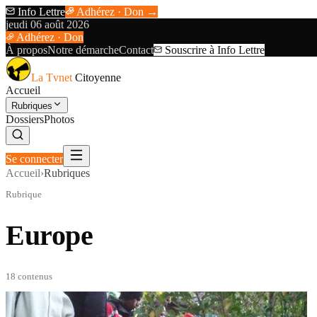
Info Lettre
Adhérez · Don →
jeudi 06 août 2026
Adhérez · Don
À propos
Notre démarche
Contact
Souscrire à Info Lettre
La Tvnet
Citoyenne
Accueil
Rubriques
Dossiers
Photos
Se connecter
Accueil
›
Rubriques
Rubrique
Europe
18
contenu
s