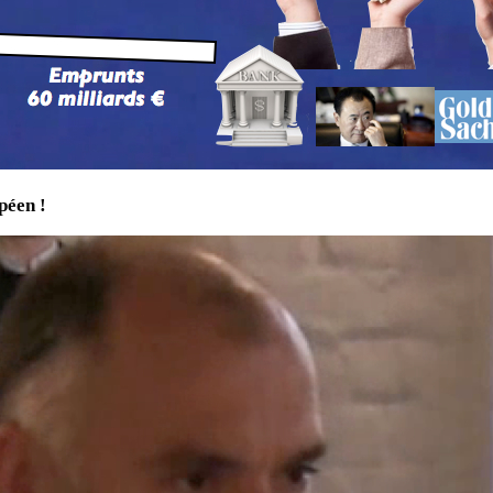
péen !