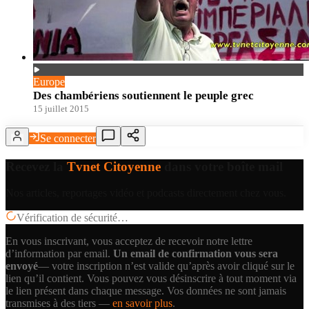
Europe
Des chambériens soutiennent le peuple grec
15 juillet 2015
Se connecter
Recevez la
Tvnet Citoyenne
dans votre boîte mail
Nos articles, reportages vidéo et podcasts directement chez vous.
Vérification de sécurité…
En vous inscrivant, vous acceptez de recevoir notre lettre
d’information par email.
Un email de confirmation vous sera
envoyé
— votre inscription n’est valide qu’après avoir cliqué sur le
lien qu’il contient.
Vous pouvez vous désinscrire à tout moment via
le lien présent dans chaque message. Vos données ne sont jamais
transmises à des tiers —
en savoir plus
.