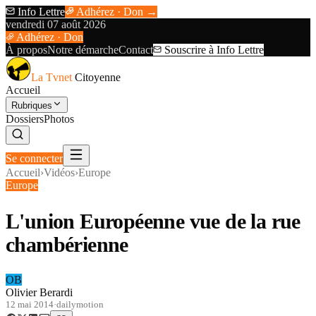
Info Lettre
Adhérez · Don →
vendredi 07 août 2026
Adhérez · Don
À propos
Notre démarche
Contact
Souscrire à Info Lettre
La Tvnet
Citoyenne
Accueil
Rubriques
Dossiers
Photos
Se connecter
Accueil
›
Vidéos
›
Europe
Europe
L'union Européenne vue de la rue
chambérienne
OB
Olivier Berardi
12 mai 2014
·
dailymotion